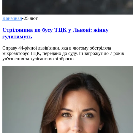
Кримінал
•
25 лют.
Стрілянина по бусу ТЦК у Львові: жінку
судитимуть
Справу 44-річної львів'янки, яка в лютому обстріляла
мікроавтобус ТЦК, передано до суду. Їй загрожує до 7 років
ув'язнення за хуліганство зі зброєю.