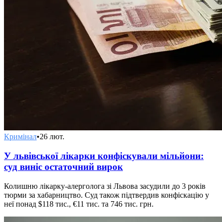
Кримінал
•
26 лют.
У львівської лікарки конфіскували мільйони:
суд виніс остаточний вирок
Колишню лікарку-алерголога зі Львова засудили до 3 років
тюрми за хабарництво. Суд також підтвердив конфіскацію у
неї понад $118 тис., €11 тис. та 746 тис. грн.