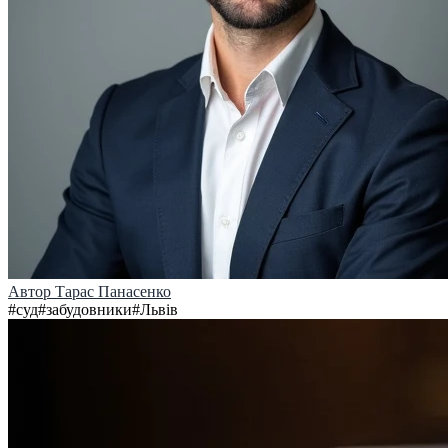
Автор
Тарас Панасенко
#
суд
#
забудовники
#
Львів