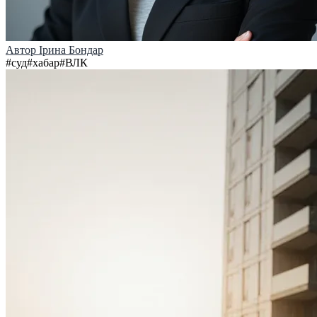
Автор
Ірина Бондар
#
суд
#
хабар
#
ВЛК