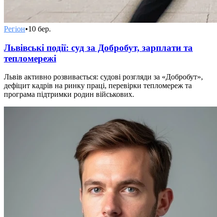
Регіон
•
10 бер.
Львівські події: суд за Добробут, зарплати та
тепломережі
Львів активно розвивається: судові розгляди за «Добробут»,
дефіцит кадрів на ринку праці, перевірки тепломереж та
програма підтримки родин військових.