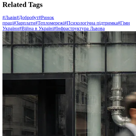
Related Tags
#
Львів
#
Добробут
#
Ринок
праці
#
Зарплати
#
Тепломережі
#
Психологічна підтримка
#
Гімн
України
#
Війна в Україні
#
Інфраструктура Львова