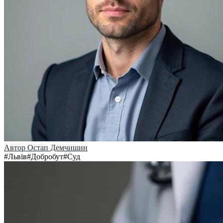
Автор
Остап Демчишин
#
Львів
#
Добробут
#
Суд