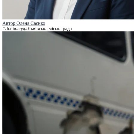
Автор
Олена Саєнко
#
Львів
#
суд
#
Львівська міська рада