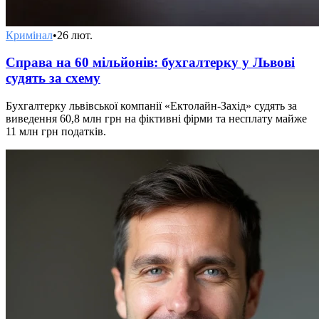
Кримінал
•
26 лют.
Справа на 60 мільйонів: бухгалтерку у Львові
судять за схему
Бухгалтерку львівської компанії «Ектолайн-Захід» судять за
виведення 60,8 млн грн на фіктивні фірми та несплату майже
11 млн грн податків.