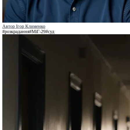
Автор
Ігор Клименко
#
розкрадання
#
МіГ-29
#
суд