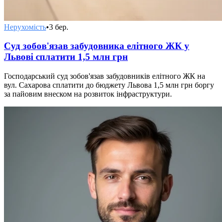
Нерухомість
•
3 бер.
Суд зобов'язав забудовника елітного ЖК у
Львові сплатити 1,5 млн грн
Господарський суд зобов'язав забудовників елітного ЖК на
вул. Сахарова сплатити до бюджету Львова 1,5 млн грн боргу
за пайовим внеском на розвиток інфраструктури.