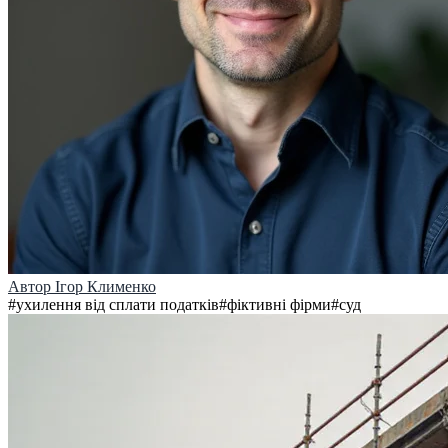
Автор
Ігор Клименко
#
ухилення від сплати податків
#
фіктивні фірми
#
суд