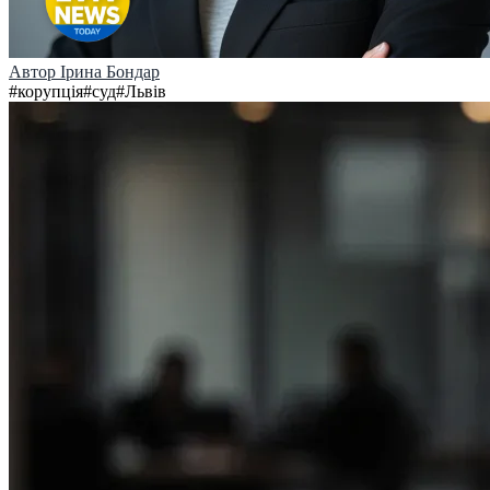
Автор
Ірина Бондар
#
корупція
#
суд
#
Львів