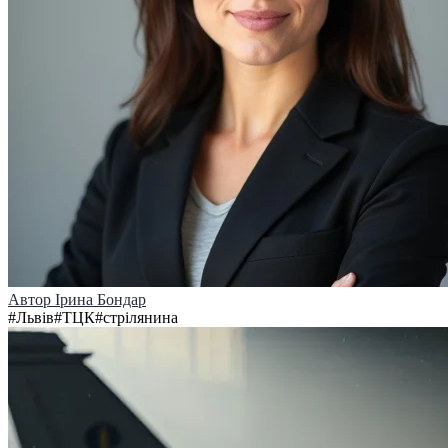
Автор
Ірина Бондар
#
Львів
#
ТЦК
#
стрілянина