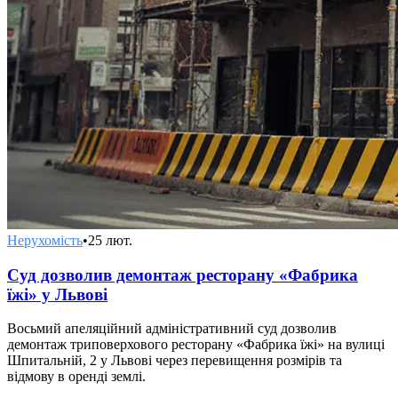
Нерухомість
•
25 лют.
Суд дозволив демонтаж ресторану «Фабрика
їжі» у Львові
Восьмий апеляційний адміністративний суд дозволив
демонтаж триповерхового ресторану «Фабрика їжі» на вулиці
Шпитальній, 2 у Львові через перевищення розмірів та
відмову в оренді землі.