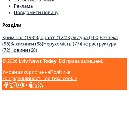
Реклама
Повідомити новину
Розділи
Кримінал
(193)
Здоров'я
(124)
Культура
(100)
Безпека
(96)
Захисники
(88)
Нерухомість
(77)
Інфраструктура
(72)
Новини
(68)
©
2026
Lviv News Today
.
Всі права захищені
.
Умови використання
Політика
конфіденційності
Політика cookie