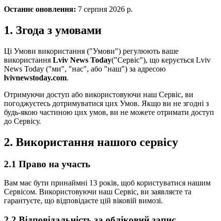
Останнє оновлення
:
7 серпня 2026 р.
1.
Згода з умовами
Ці Умови використання ("Умови") регулюють ваше
використання
Lviv News Today
("Сервіс"), що керується
Lviv
News Today
("ми", "нас", або "наш") за адресою
lvivnewstoday.com
.
Отримуючи доступ або використовуючи наш Сервіс, ви
погоджуєтесь дотримуватися цих Умов. Якщо ви не згодні з
будь-якою частиною цих умов, ви не можете отримати доступ
до Сервісу.
2.
Використання нашого сервісу
2.1
Право на участь
Вам має бути принаймні 13 років, щоб користуватися нашим
Сервісом. Використовуючи наш Сервіс, ви заявляєте та
гарантуєте, що відповідаєте цій віковій вимозі.
2.2
Відповідальність за обліковий запис