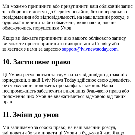
Ми можемо припинити або призупинити ваш обліковий запис
та заборонити доступ до Сервісу негайно, без попереднього
повідомлення або відповідальності, на наш власний розсуд, з
будь-якої причини та без обмежень, включаючи, але не
обмежуючись, порушенням Умов.
Якщо ви бажаєте припинити дію вашого облікового запису,
ви можете просто припинити використання Сервісу або
зв'язатися з нами за адресою
support@lvivnewstoday.com
.
10.
Застосовне право
Ці Умови регулюються та тлумачаться відповідно до законів
юрисдикції, в якій Lviv News Today здійснює свою діяльність,
без урахування положень про конфлікт законів. Наша
неспроможність забезпечити виконання будь-якого права або
положення цих Умов не вважатиметься відмовою від таких
прав.
11.
Зміни до умов
Ми залишаємо за собою право, на наш власний розсуд,
змінювати або замінювати ці Умови в будь-який час. Якщо