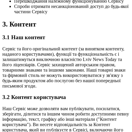
Перешкоджання належному функціонуванню Сервісу
Спроби отримати несанкціонований доступ до будь-якої
частини Сервісу
3.
Контент
3.1
Наш контент
Сервіс та його оригінальний контент (за винятком контенту,
наданого користувачами), функції та функціональність є і
залишатимуться виключною власністю Lviv News Today та
його ліцензіарів. Сервіс захищений авторським правом,
товарними знаками та іншими законами. Наші товарні знаки
та фірмовий стиль не можуть використовуватися у зв'язку з
будь-яким продуктом або послугою без нашої попередньої
письмової згоди.
3.2
Контент користувача
Наш Сервіс може дозволяти вам публікувати, посилатися,
зберігати, ділитися та іншим чином робити доступними певну
інформацію, текст, графіку або інші матеріали ("Контент
користувача"). Ви несете відповідальність за Контент
користувача, який ви публікуєте в Сервісі, включаючи його