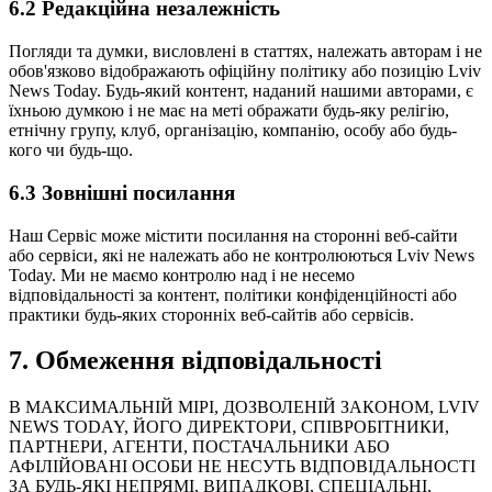
6.2
Редакційна незалежність
Погляди та думки, висловлені в статтях, належать авторам і не
обов'язково відображають офіційну політику або позицію Lviv
News Today. Будь-який контент, наданий нашими авторами, є
їхньою думкою і не має на меті ображати будь-яку релігію,
етнічну групу, клуб, організацію, компанію, особу або будь-
кого чи будь-що.
6.3
Зовнішні посилання
Наш Сервіс може містити посилання на сторонні веб-сайти
або сервіси, які не належать або не контролюються Lviv News
Today. Ми не маємо контролю над і не несемо
відповідальності за контент, політики конфіденційності або
практики будь-яких сторонніх веб-сайтів або сервісів.
7.
Обмеження відповідальності
В МАКСИМАЛЬНІЙ МІРІ, ДОЗВОЛЕНІЙ ЗАКОНОМ, LVIV
NEWS TODAY, ЙОГО ДИРЕКТОРИ, СПІВРОБІТНИКИ,
ПАРТНЕРИ, АГЕНТИ, ПОСТАЧАЛЬНИКИ АБО
АФІЛІЙОВАНІ ОСОБИ НЕ НЕСУТЬ ВІДПОВІДАЛЬНОСТІ
ЗА БУДЬ-ЯКІ НЕПРЯМІ, ВИПАДКОВІ, СПЕЦІАЛЬНІ,