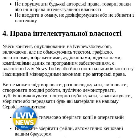
Не порушувати будь-які авторські права, товарні знаки
або інші права інтелектуальної власності
Не вводити в оману, не дезінформувати або не збивати з
пантелику
4.
Права інтелектуальної власності
Увесь контент, опублікований на lvivnewstoday.com,
включаючи, але не обмежуючись текстом, графікою,
логотипами, зображеннями, аудіокліпами, відеокліпами,
компіляціями даних та програмним забезпеченням, є
власністю Lviv News Today або його постачальників контенту
і захищений міжнародними законами про авторські права.
Ви не можете відтворювати, розповсюджувати, змінювати,
створювати похідні роботи, публічно демонструвати,
публічно виконувати, повторно публікувати, завантажувати,
зберігати або передавати будь-які матеріали на нашому
Сервісі, за винятком:
Ви можете тимчасово зберігати копії в оперативній
пам'яті
Ви можете зберігати файли, автоматично кешовані
вашим браузером