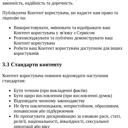
законність, надійність та доречність.
Публікуючи Контент користувача, ви надаєте нам право та
ліцензію на:
Використовувати, змінювати та відображати ваш
Контент користувача у зв'язку з Сервісом
Розповсюджувати та публічно демонструвати ваш
Контент користувача
Робити ваш Контент користувача доступним для інших
користувачів
3.3
Стандарти контенту
Контент користувача повинен відповідати наступним
стандартам:
Бути точним (при викладенні фактів)
Бути щиро висловленим (при висловленні думок)
Відповідати чинному законодавству
Не бути наклепницьким, непристойним, образливим,
ненависним або підбурюючим
Не пропагувати дискримінацію за ознакою раси, статі,
релігії, національності, інвалідності, сексуальної
орієнтації або віку