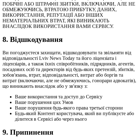
ПОБІЧНІ АБО ШТРАФНІ ЗБИТКИ, ВКЛЮЧАЮЧИ, АЛЕ НЕ
ОБМЕЖУЮЧИСЬ, ВТРАТОЮ ПРИБУТКУ, ДАНИХ,
ВИКОРИСТАННЯ, РЕПУТАЦІЇ АБО ІНШИХ
НЕМАТЕРІАЛЬНИХ ВТРАТ, ЯКІ ВИНИКАЮТЬ
ВНАСЛІДОК ВИКОРИСТАННЯ ВАМИ СЕРВІСУ.
8.
Відшкодування
Ви погоджуєтеся захищати, відшкодовувати та звільняти від
відповідальності Lviv News Today та його ліцензіата і
ліцензіарів, а також їхніх співробітників, підрядників, агентів,
посадових осіб та директорів від будь-яких претензій, збитків,
зобов'язань, втрат, відповідальності, витрат або боргів та
витрат (включаючи, але не обмежуючись, гонорари адвокатів),
що виникають внаслідок або у зв'язку з:
Ваше використання та доступ до Сервісу
Ваше порушення цих Умов
Ваше порушення будь-якого права третьої сторони
Будь-який Контент користувача, який ви публікуєте або
ділитеся в Сервісі або через нього
9.
Припинення