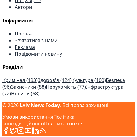
Популярне
Автори
Інформація
Про нас
Зв'язатися з нами
Реклама
Повідомити новину
Розділи
Кримінал
(193)
Здоров'я
(124)
Культура
(100)
Безпека
(96)
Захисники
(88)
Нерухомість
(77)
Інфраструктура
(72)
Новини
(68)
©
2026
Lviv News Today
.
Всі права захищені
.
Умови використання
Політика
конфіденційності
Політика cookie