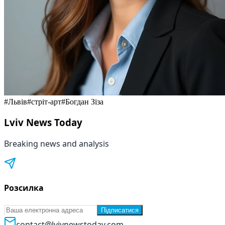
#
Львів
#
стріт-арт
#
Богдан Зіза
Lviv News Today
Breaking news and analysis
Розсилка
Підписатися
contact@lvivnewstoday.com