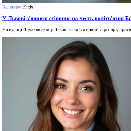
Культура
•
19 січ.
У Львові з'явився стінопис на честь політв'язня Б
На вулиці Личаківській у Львові з'явився новий стріт-арт, при