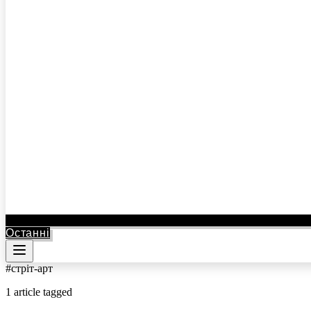
Останні
#
стріт-арт
1
article
tagged