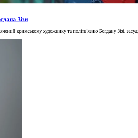
огдана Зізи
свячений кримському художнику та політв'язню Богдану Зізі, засу