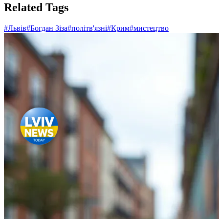
Related Tags
#
Львів
#
Богдан Зіза
#
політв'язні
#
Крим
#
мистецтво